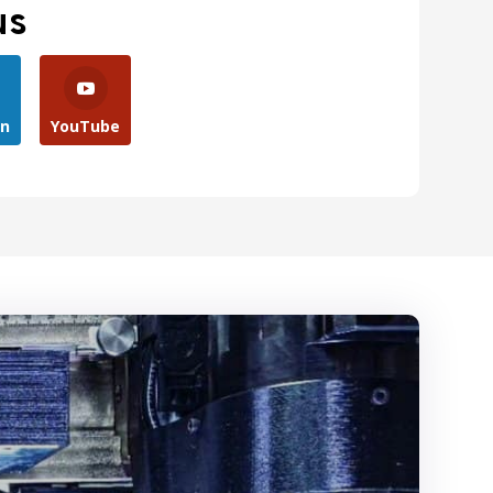
us
In
YouTube