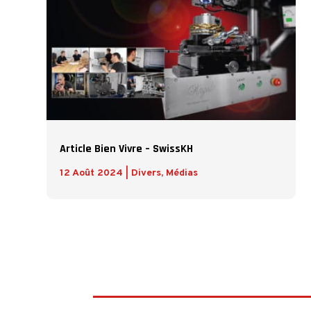
Article Bien Vivre – SwissKH
12 Août 2024
|
Divers
,
Médias