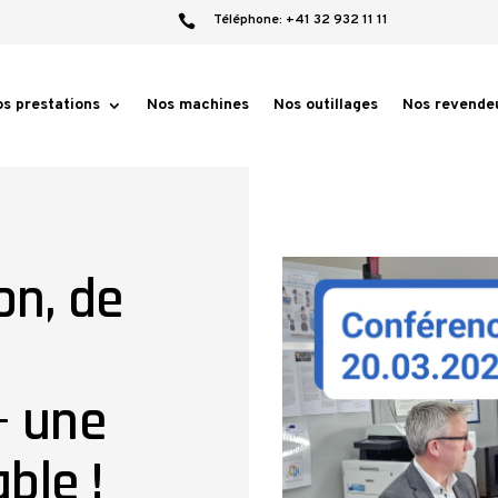
Téléphone:
+41 32 932 11 11

s prestations
Nos machines
Nos outillages
Nos revende
on, de
– une
ble !