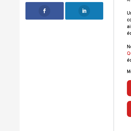
l
U
c
a
é
N
Q
é
Me