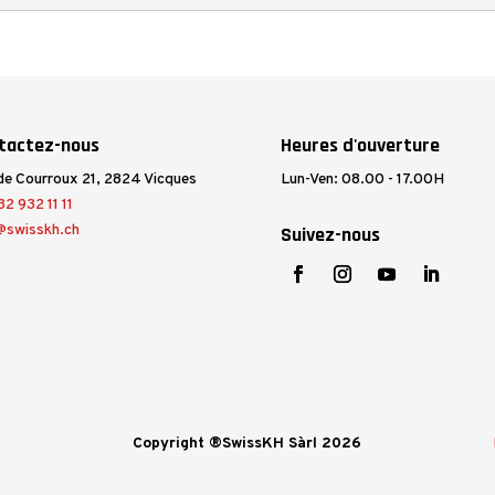
tactez-nous
Heures d'ouverture
de Courroux 21, 2824 Vicques
Lun-Ven: 08.00 - 17.00H
2 932 11 11
@swisskh.ch
Suivez-nous
Copyright ®SwissKH Sàrl 2026