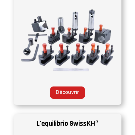
Découvrir
L'equilibrio SwissKH®