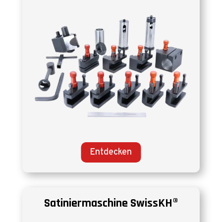
Entdecken
Satiniermaschine SwissKH®