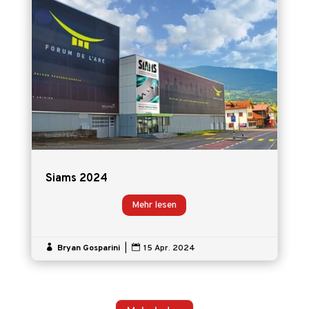
Siams 2024
Mehr lesen

Bryan Gosparini
|

15 Apr. 2024