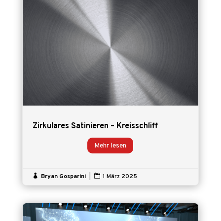
Zirkulares Satinieren – Kreisschliff
Mehr lesen

Bryan Gosparini
|

1 März 2025