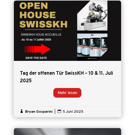
Tag der offenen Tür SwissKH – 10 & 11. Juli
2025
Mehr lesen

Bryan Gosparini
|

5 Juni 2025