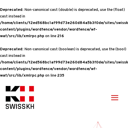
Deprecated
: Non-canonical cast (double) is deprecated, use the (float)
cast instead in
/home/clients/f2ed568bc1af99d73e260d84a5b3f0de/sites/swissk
content/plugins/wordfence/vendor/wordfence/wf-
waf/src/lib/xmlrpc.php
on line
216
Deprecated
: Non-canonical cast (boolean) is deprecated, use the (bool)
cast instead in
/home/clients/f2ed568bc1af99d73e260d84a5b3f0de/sites/swissk
content/plugins/wordfence/vendor/wordfence/wf-
waf/src/lib/xmlrpc.php
on line
235