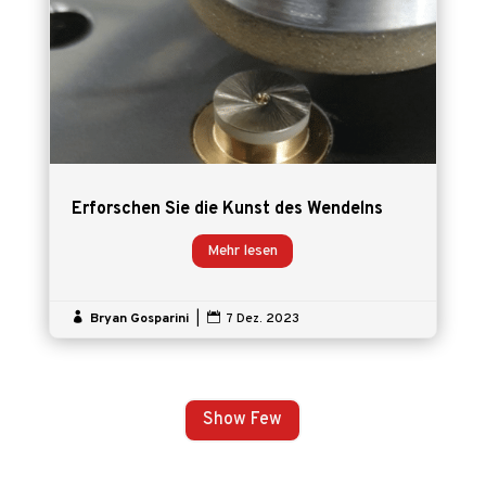
Erforschen Sie die Kunst des Wendelns
Mehr lesen

Bryan Gosparini
|

7 Dez. 2023
Show Few