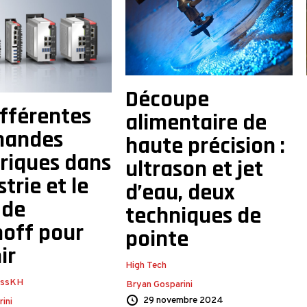
Découpe
ifférentes
alimentaire de
andes
haute précision :
riques dans
ultrason et jet
strie et le
d’eau, deux
 de
techniques de
off pour
pointe
ir
High Tech
issKH
Bryan Gosparini
29 novembre 2024
ini