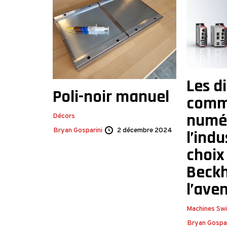
Les d
Poli-noir manuel
comm
numé
Décors
Bryan Gosparini
2 décembre 2024
l’indu
choix
Beckh
l’aven
Machines Sw
Bryan Gospar