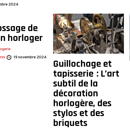
mbre 2024
ossage de
n horloger
ogerie
ini
19 novembre 2024
Guillochage et
tapisserie : L’art
subtil de la
décoration
horlogère, des
stylos et des
briquets