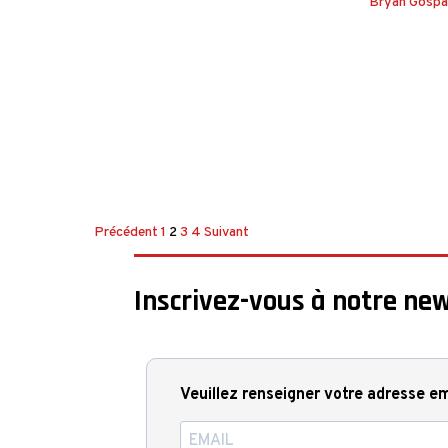
Bryan Gospar
Pagination
Précédent
1
2
3
4
Suivant
des
Inscrivez-vous à notre new
publications
Veuillez renseigner votre adresse em