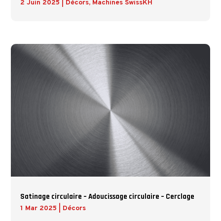
2 Juin 2025
|
Décors
,
Machines SwissKH
Satinage circulaire – Adoucissage circulaire – Cerclage
1 Mar 2025
|
Décors