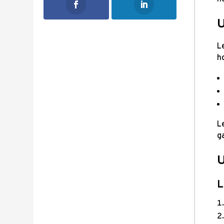
U
L
h
L
g
U
L