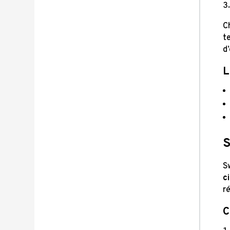
C
t
d
L
S
S
ci
r
C