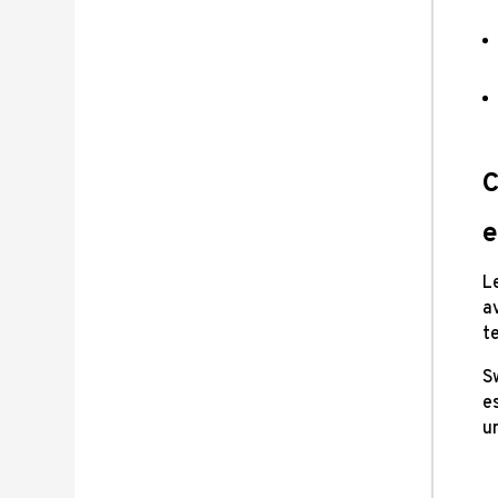
C
e
L
a
t
S
e
u