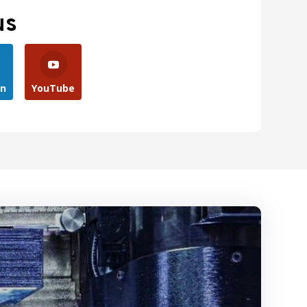
us
In
YouTube