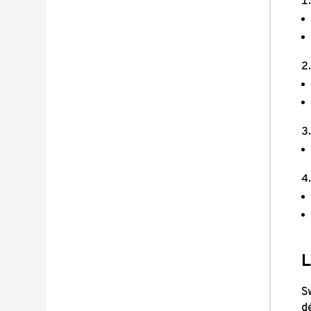
L
S
d