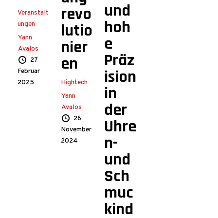
und
revo
Veranstalt
hoh
ungen
lutio
e
Yann
nier
Avalos
Präz
en
27
ision
Februar
2025
Hightech
in
Yann
der
Avalos
26
Uhre
November
n-
2024
und
Sch
muc
kind