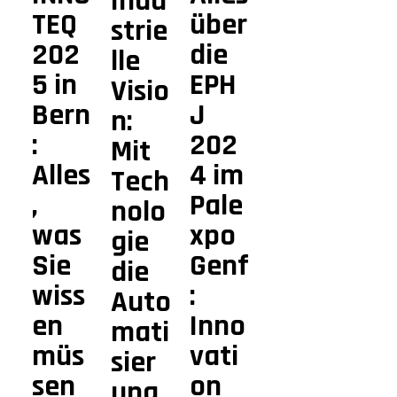
Indu
TEQ
über
strie
202
die
lle
5 in
EPH
Visio
Bern
J
n:
:
202
Mit
Alles
4 im
Tech
,
Pale
nolo
was
xpo
gie
Sie
Genf
die
wiss
:
Auto
en
Inno
mati
müs
vati
sier
sen
on
ung